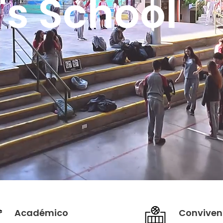
2027
's School
Académico
Conviven