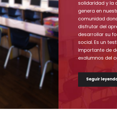
solidaridad y la 
genera en nuest
comunidad dond
disfrutar del ap
desarrollar su f
social. Es un te
importante de d
exalumnos del co
Seguir leyendo.