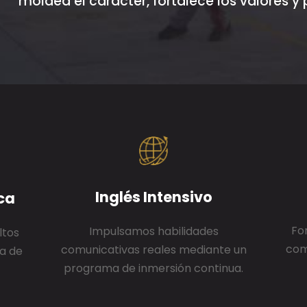
moldea el carácter, fortalece los valores y
Inglés Intensivo
ca
Fo
Impulsamos habilidades
ltos
com
comunicativas reales mediante un
ra de
programa de inmersión continua.