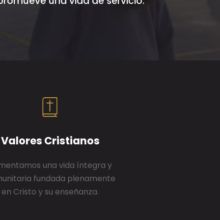
 promueve una vida de servicio.
Valores Cristianos
mentamos una vida íntegra y
unitaria fundada plenamente
en Cristo y su enseñanza.