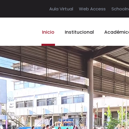
Aula Virtual
Web Access
Schooln
Inicio
Institucional
Académic