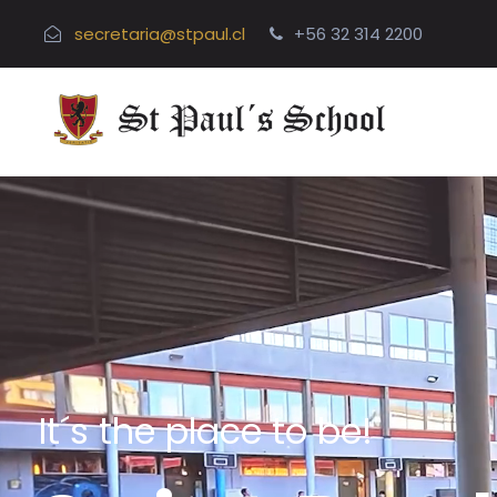
secretaria@stpaul.cl
+56 32 314 2200
Matrículas Abiertas
It´s the place to be!