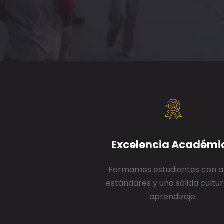
Excelencia Académi
Formamos estudiantes con a
estándares y una sólida cultu
aprendizaje.