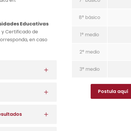
ita en:
7° básico
8° básico
esidades Educativas
)
y Certificado de
1° medio
corresponda, en caso
2° medio
3° medio
Postula aquí
esultados