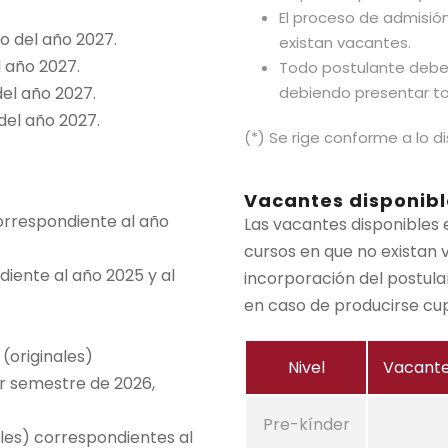
El proceso de admisió
o del año 2027.
existan vacantes.
l año 2027.
Todo postulante debe 
del año 2027.
debiendo presentar to
del año 2027.
(*) Se rige conforme a lo d
Vacantes disponibl
rrespondiente al año
Las vacantes disponibles e
cursos en que no existan v
iente al año 2025 y al
incorporación del postul
en caso de producirse cu
(originales)
Nivel
Vacante
er semestre de 2026,
Pre-kínder
ales) correspondientes al