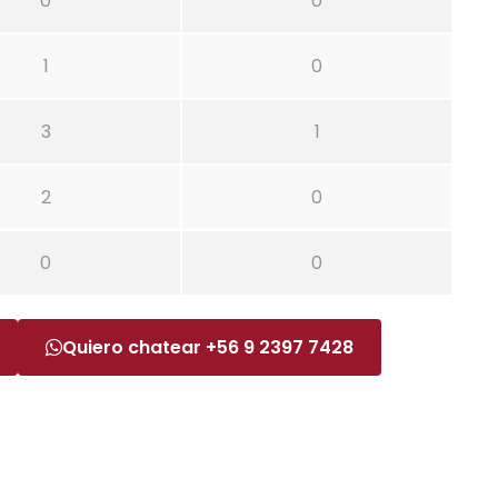
0
0
1
0
3
1
2
0
0
0
Quiero chatear +56 9 2397 7428