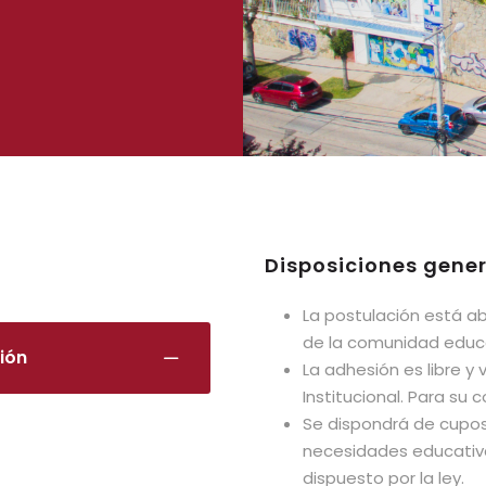
Disposiciones gene
La postulación está ab
de la comunidad educa
ión
La adhesión es libre y 
Institucional. Para su 
Se dispondrá de cupos 
necesidades educativ
dispuesto por la ley.