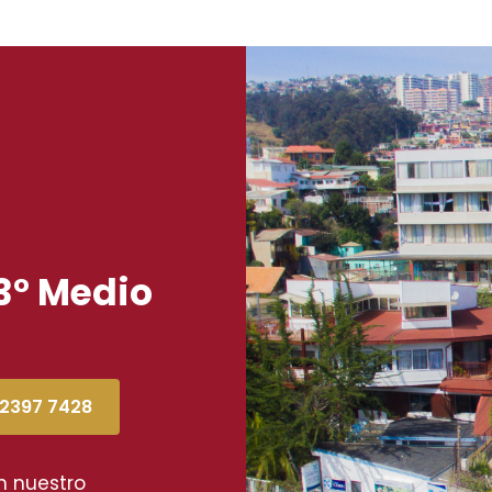
3° Medio
 2397 7428
n nuestro