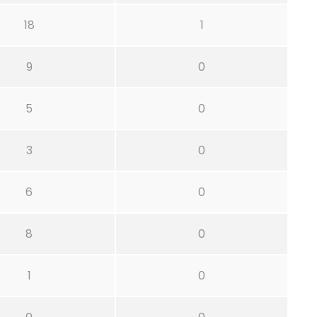
18
1
9
0
5
0
3
0
6
0
8
0
1
0