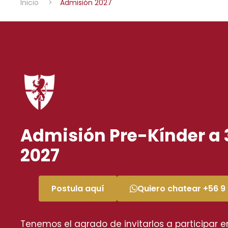
Inicio
>
Admisión 2027
Admisión Pre-Kínder a 
2027
Postula aquí
Quiero chatear +56 9
Tenemos el agrado de invitarlos a participar e